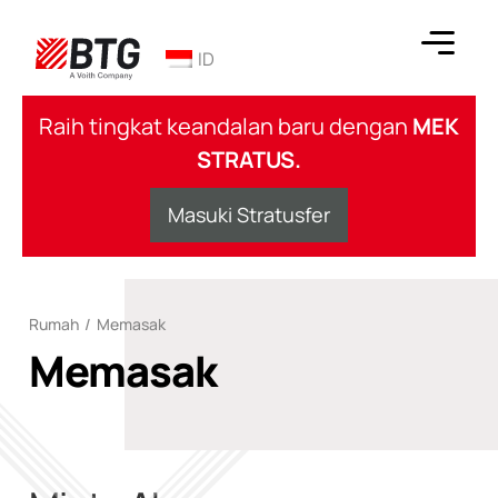
Lewati
ke
ID
konten
BTG
Raih tingkat keandalan baru dengan
MEK
STRATUS.
Masuki Stratusfer
Rumah
/
Memasak
Memasak