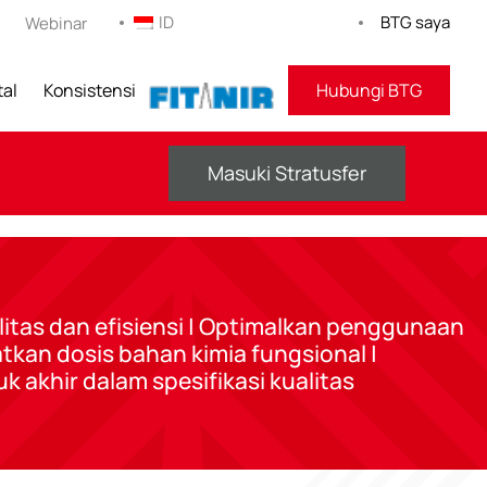
ID
BTG saya
Webinar
tal
Konsistensi
KEBUGARAN
Hubungi BTG
Masuki Stratusfer
itas dan efisiensi | Optimalkan penggunaan
tkan dosis bahan kimia fungsional |
 akhir dalam spesifikasi kualitas