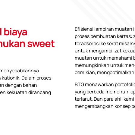
 biaya
Efisiensi lampiran muatan 
proses pembuatan kertas: z
ukan sweet
teradsorpsi ke serat misa
untuk mengambil zat kekuat
muatan untuk memahami ba
memungkinkan untuk mengo
ng menyebabkannya
demikian, mengoptimalkan 
kationik. Dalam proses
BTG menawarkan portofolio 
kan dengan bahan
yang berbeda memenuhi opt
 agen kekuatan dirancang
terlarut. Dan para ahli k
mengembangkan konsep pen