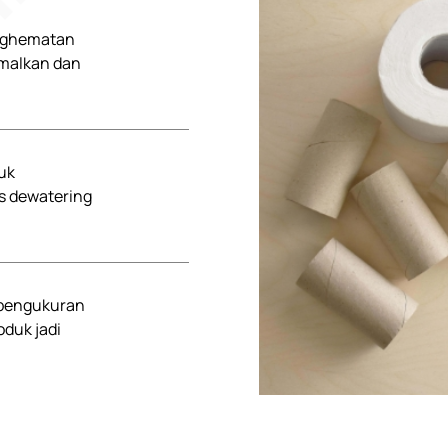
enghematan
imalkan dan
uk
s dewatering
 pengukuran
oduk jadi