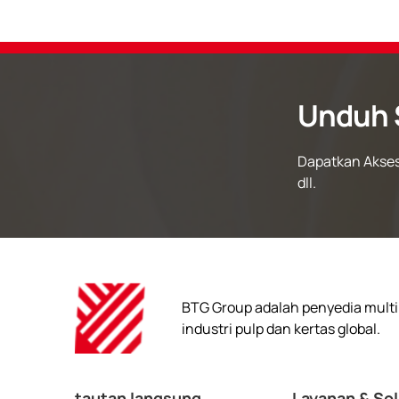
Unduh 
Dapatkan Akses
dll.
BTG Group adalah penyedia multin
industri pulp dan kertas global.
tautan langsung
Layanan & Sol