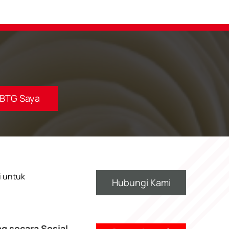
BTG Saya
i untuk
Hubungi Kami
g secara Sosial