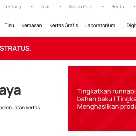
Tentang
Karir
Siaran Pers
Berita
Tisu
Kemasan
Kertas Grafis
Laboratorium
Digi
 STRATUS.
aya
Tingkatkan runnabil
bahan baku | Tingka
Menghasilkan produk
k pembuatan kertas