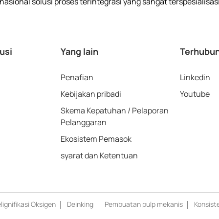
asional solusi proses terintegrasi yang sangat terspesialisas
usi
Yang lain
Terhubun
Penafian
Linkedin
Kebijakan pribadi
Youtube
Skema Kepatuhan / Pelaporan
Pelanggaran
Ekosistem Pemasok
syarat dan Ketentuan
lignifikasi Oksigen
Deinking
Pembuatan pulp mekanis
Konsist