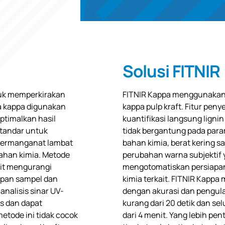
Solusi FITNIR
tuk memperkirakan
FITNIR Kappa menggunakan 
ka kappa digunakan
kappa pulp kraft. Fitur pen
ptimalkan hasil
kuantifikasi langsung lignin
standar untuk
tidak bergantung pada para
permanganat lambat
bahan kimia, berat kering s
han kimia. Metode
perubahan warna subjektif y
kit mengurangi
mengotomatiskan persiapa
apan sampel dan
kimia terkait. FITNIR Kapp
nalisis sinar UV-
dengan akurasi dan pengula
s dan dapat
kurang dari 20 detik dan s
etode ini tidak cocok
dari 4 menit. Yang lebih pen