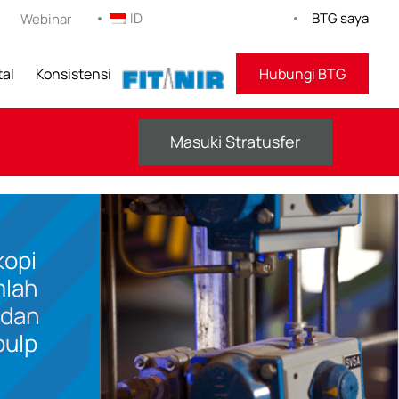
ID
BTG saya
Webinar
tal
Konsistensi
KEBUGARAN
Hubungi BTG
Masuki Stratusfer
kopi
mlah
 dan
pulp