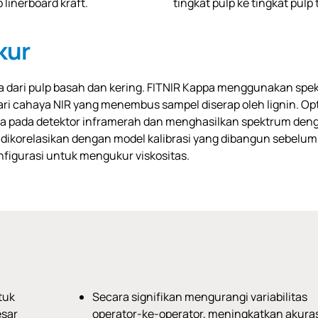
linerboard kraft.
tingkat pulp ke tingkat pul
kur
dari pulp basah dan kering. FITNIR Kappa menggunakan spektr
dari cahaya NIR yang menembus sampel diserap oleh lignin. 
 pada detektor inframerah dan menghasilkan spektrum dengan
n dikorelasikan dengan model kalibrasi yang dibangun sebe
nfigurasi untuk mengukur viskositas.
tuk
Secara signifikan mengurangi variabilitas
esar
operator-ke-operator, meningkatkan akura