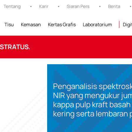
Tentang
Karir
Siaran Pers
Berita
Tisu
Kemasan
Kertas Grafis
Laboratorium
Digi
 STRATUS.
Penganalisis spektros
NIR yang mengukur ju
kappa pulp kraft basah
kering serta lembaran 