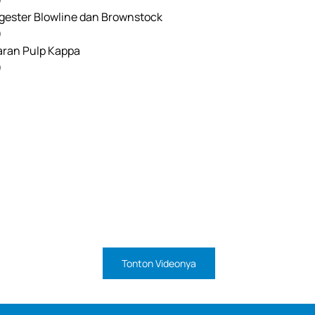
)
gester Blowline dan Brownstock
)
ran Pulp Kappa
)
Tonton Videonya