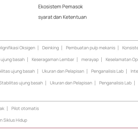
Ekosistem Pemasok
syarat dan Ketentuan
lignifikasi Oksigen
Deinking
Pembuatan pulp mekanis
Konsist
s ujung basah
Keseragaman Lembar
merayap
Keselamatan Op
ilitas ujung basah
Ukuran dan Pelapisan
Penganalisis Lab
Int
Stabilitas ujung basah
Ukuran dan Pelapisan
Penganalisis Lab
ak
Pilot otomatis
 Siklus Hidup