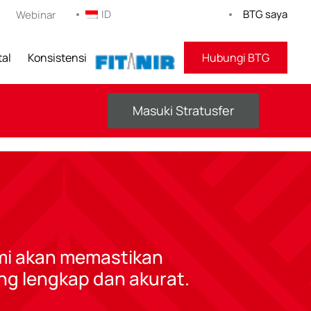
ID
BTG saya
Webinar
tal
Konsistensi
KEBUGARAN
Hubungi BTG
Masuki Stratusfer
mi akan memastikan
g lengkap dan akurat.