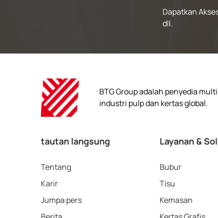
Dapatkan Akses
dll.
BTG Group adalah penyedia multin
industri pulp dan kertas global.
tautan langsung
Layanan & Sol
Tentang
Bubur
Karir
Tisu
Jumpa pers
Kemasan
Berita
Kertas Grafis