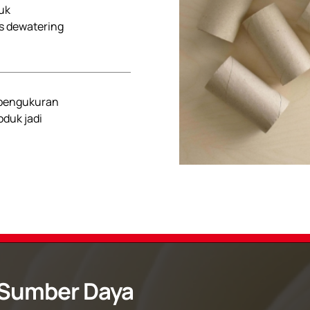
uk
s dewatering
 pengukuran
oduk jadi
Sumber Daya