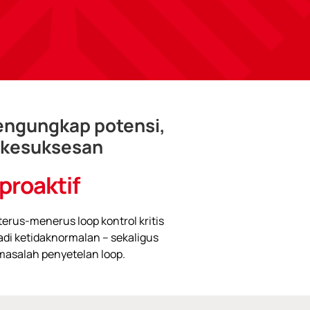
mengungkap potensi,
 kesuksesan
 proaktif
rus-menerus loop kontrol kritis
adi ketidaknormalan – sekaligus
asalah penyetelan loop.