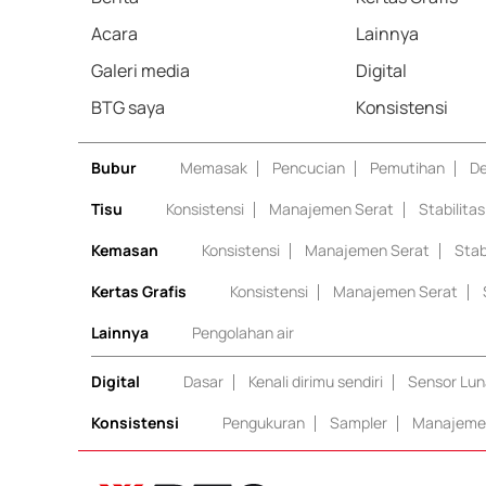
Acara
Lainnya
Galeri media
Digital
BTG saya
Konsistensi
Bubur
Memasak
Pencucian
Pemutihan
De
Tisu
Konsistensi
Manajemen Serat
Stabilita
Kemasan
Konsistensi
Manajemen Serat
Stab
Kertas Grafis
Konsistensi
Manajemen Serat
Lainnya
Pengolahan air
Digital
Dasar
Kenali dirimu sendiri
Sensor Lun
Konsistensi
Pengukuran
Sampler
Manajemen