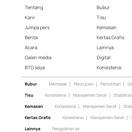
Tentang
Bubur
Karir
Tisu
Jumpa pers
Kemasan
Berita
Kertas Grafis
Acara
Lainnya
Galeri media
Digital
BTG saya
Konsistensi
Bubur
Memasak
Pencucian
Pemutihan
De
Tisu
Konsistensi
Manajemen Serat
Stabilita
Kemasan
Konsistensi
Manajemen Serat
Stab
Kertas Grafis
Konsistensi
Manajemen Serat
Lainnya
Pengolahan air