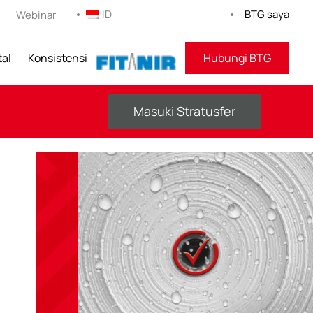
ID
BTG saya
Webinar
tal
Konsistensi
KEBUGARAN
Hubungi BTG
Masuki Stratusfer