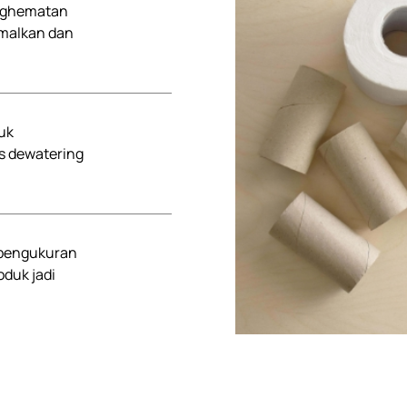
enghematan
imalkan dan
uk
s dewatering
 pengukuran
oduk jadi