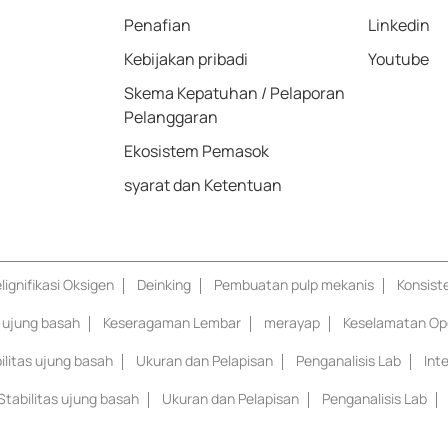
Penafian
Linkedin
Kebijakan pribadi
Youtube
Skema Kepatuhan / Pelaporan
Pelanggaran
Ekosistem Pemasok
syarat dan Ketentuan
lignifikasi Oksigen
Deinking
Pembuatan pulp mekanis
Konsist
s ujung basah
Keseragaman Lembar
merayap
Keselamatan Op
ilitas ujung basah
Ukuran dan Pelapisan
Penganalisis Lab
Int
Stabilitas ujung basah
Ukuran dan Pelapisan
Penganalisis Lab