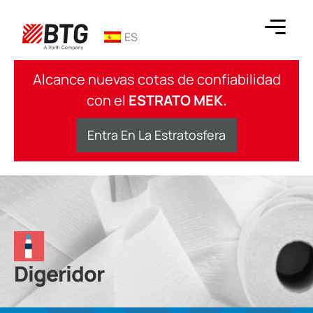
saltar
al
ES
contenido
BTG
Alcance nuevas cotas de confiabilidad
con el
ESTRATO MEK.
Entra En La Estratosfera
Digeridor