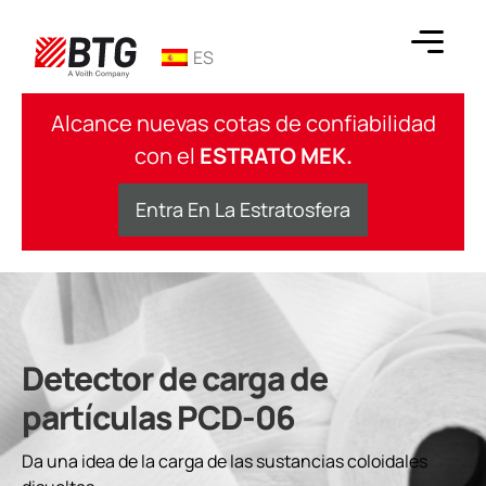
saltar
al
ES
contenido
BTG
Alcance nuevas cotas de confiabilidad
con el
ESTRATO MEK.
Entra En La Estratosfera
Detector de carga de
partículas PCD-06
Da una idea de la carga de las sustancias coloidales