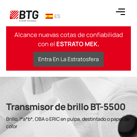
saltar
al
ES
contenido
BTG
Alcance nuevas cotas de confiabilidad
con el
ESTRATO MEK.
Entra En La Estratosfera
Transmisor de brillo BT-5500
Brillo, l*a*b*, OBA o ERIC en pulpa, destintado o papel de
color