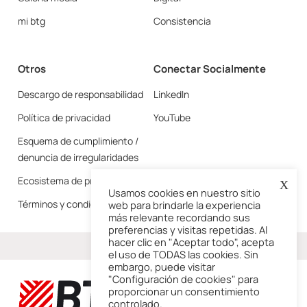
mi btg
Consistencia
Otros
Conectar Socialmente
Descargo de responsabilidad
LinkedIn
Política de privacidad
YouTube
Esquema de cumplimiento /
denuncia de irregularidades
Ecosistema de proveedores
X
Usamos cookies en nuestro sitio
Términos y condiciones
web para brindarle la experiencia
más relevante recordando sus
preferencias y visitas repetidas. Al
hacer clic en "Aceptar todo", acepta
Más
el uso de TODAS las cookies. Sin
embargo, puede visitar
"Configuración de cookies" para
proporcionar un consentimiento
controlado.