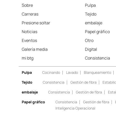
Sobre
Pulpa
Carreras
Tejido
Presione soltar
embalaje
Noticias
Papel gráfico
Eventos
Otro
Galería media
Digital
mi btg
Consistencia
Pulpa
Cocinando
Lavado
Blanqueamiento
Tejido
Consistencia
Gestión de fibra
Estabil
embalaje
Consistencia
Gestión de fibra
Esta
Papel gráfico
Consistencia
Gestión de fibra
Inteligencia Operacional