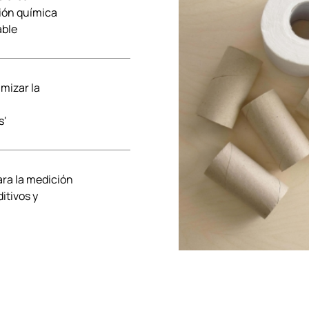
ción química
able
mizar la
s'
ra la medición
itivos y