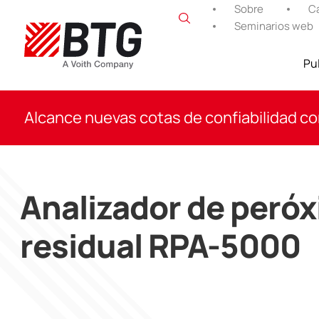
saltar
Sobre
Ca
al
Seminarios web
contenido
Pu
BTG
Alcance nuevas cotas de confiabilidad co
Analizador de peróx
residual RPA-5000