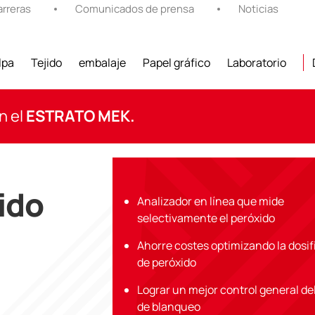
rreras
Comunicados de prensa
Noticias
lpa
Tejido
embalaje
Papel gráfico
Laboratorio
n el
ESTRATO MEK.
ido
Analizador en línea que mide
selectivamente el peróxido
Ahorre costes optimizando la dosif
de peróxido
Lograr un mejor control general de
de blanqueo