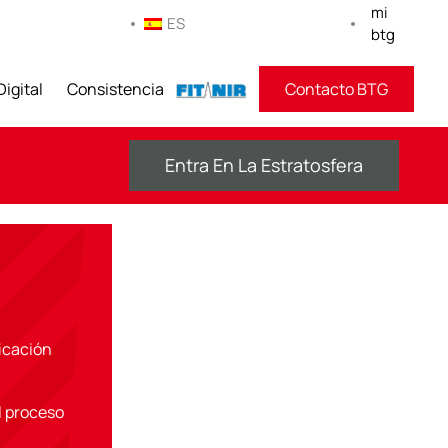
mi
ES
btg
Digital
Consistencia
FITNIR
Contacto BTG
Entra En La Estratosfera
icación
l proceso