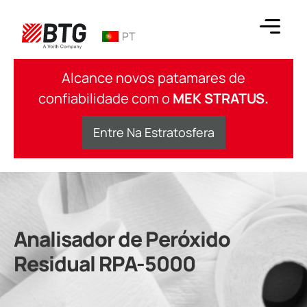
Ir
para
PT
o
conteúdo
BTG
Alcance novos patamares de
confiabilidade com o
MEK STRATUS.
Entre Na Estratosfera
Analisador de Peróxido
Residual RPA-5000