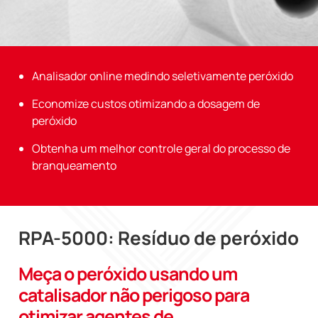
Analisador online medindo seletivamente peróxido
Economize custos otimizando a dosagem de
peróxido
Obtenha um melhor controle geral do processo de
branqueamento
RPA-5000: Resíduo de peróxido
Meça o peróxido usando um
catalisador não perigoso para
otimizar agentes de