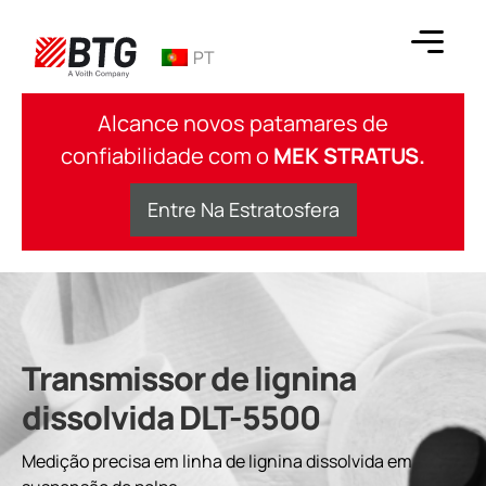
Ir
para
PT
o
conteúdo
BTG
Alcance novos patamares de
confiabilidade com o
MEK STRATUS.
Entre Na Estratosfera
Transmissor de lignina
dissolvida DLT-5500
Medição precisa em linha de lignina dissolvida em