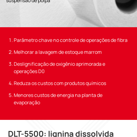
suspensão de polpa
Parâmetro chave no controle de operações de fibra
Melhorar a lavagem de estoque marrom
Deslignificação de oxigênio aprimorada e
operações D0
Reduza os custos com produtos químicos
Menores custos de energia na planta de
evaporação
DLT-5500: lignina dissolvida