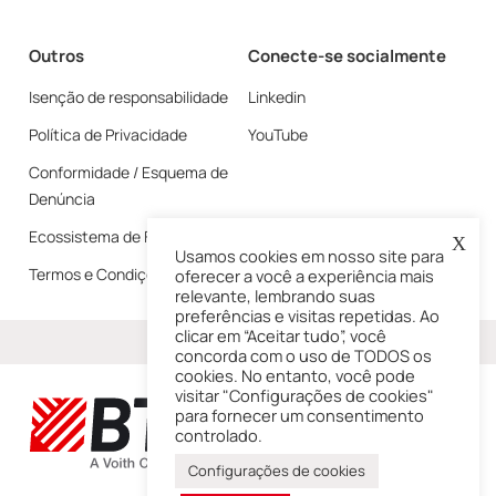
Outros
Conecte-se socialmente
Isenção de responsabilidade
Linkedin
Política de Privacidade
YouTube
Conformidade / Esquema de
Denúncia
Ecossistema de Fornecedores
X
Usamos cookies em nosso site para
Termos e Condições
oferecer a você a experiência mais
relevante, lembrando suas
preferências e visitas repetidas. Ao
clicar em “Aceitar tudo”, você
Mais
concorda com o uso de TODOS os
cookies. No entanto, você pode
visitar "Configurações de cookies"
para fornecer um consentimento
controlado.
Configurações de cookies