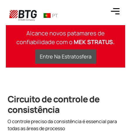
Ir
para
PT
o
conteúdo
BTG
Alcance novos patamares de
confiabilidade com o
MEK STRATUS.
Entre Na Estratosfera
Circuito de controle de
consistência
O controle preciso da consistência é essencial para
todas as áreas de processo