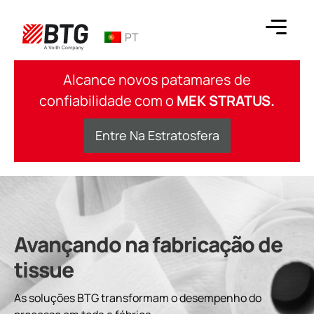
Ir
para
PT
o
conteúdo
BTG
Alcance novos patamares de
confiabilidade com o
MEK STRATUS.
Entre Na Estratosfera
Avançando na fabricação de
tissue
As soluções BTG transformam o desempenho do