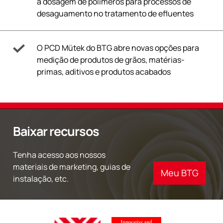
a dosagem de polímeros para processos de
desaguamento no tratamento de efluentes
O PCD Mütek do BTG abre novas opções para
medição de produtos de grãos, matérias-
primas, aditivos e produtos acabados
Baixar recursos
Tenha acesso aos nossos
materiais de marketing, guias de
Meu BTG
instalação, etc.