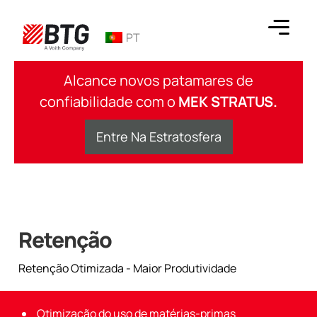
Ir
para
PT
o
conteúdo
BTG
Alcance novos patamares de
confiabilidade com o
MEK STRATUS.
Entre Na Estratosfera
Retenção
Retenção Otimizada - Maior Produtividade
Otimização do uso de matérias-primas