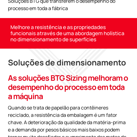
Soluções BTG que transferem o desempenho do
processo em toda a fábrica
Melhore a resistência e as propriedades
funcionais através de uma abordagem holística
no dimensionamento de superfícies
Soluções de dimensionamento
As soluções BTG Sizing melhoram o
desempenho do processo em toda
a máquina
Quando se trata de papelão para contêineres
reciclado, a resistência da embalagem é um fator
chave. A deterioração da qualidade da matéria-prima
e a demanda por pesos básicos mais baixos podem