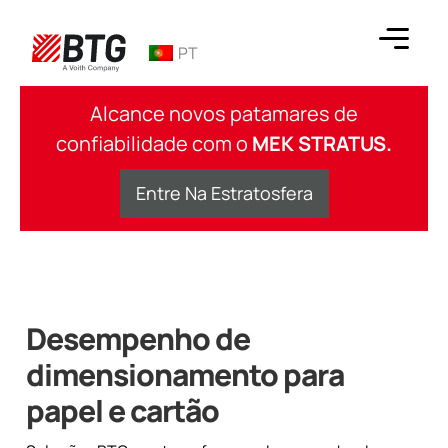
Ir
para
PT
o
conteúdo
BTG
Alcance novos patamares de
confiabilidade com o
MEK STRATUS.
Entre Na Estratosfera
Desempenho de
dimensionamento para
papel e cartão