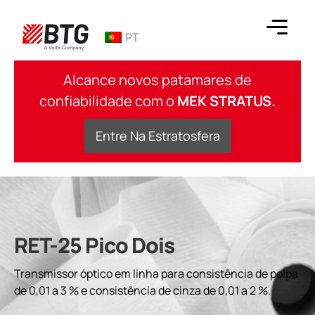
Ir
para
PT
o
conteúdo
BTG
Alcance novos patamares de
confiabilidade com o
MEK STRATUS.
Entre Na Estratosfera
RET-25 Pico Dois
Transmissor óptico em linha para consistência de polpa
de 0,01 a 3 % e consistência de cinza de 0,01 a 2 %.