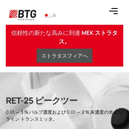
コ
ン
JA
テ
ン
BTG
ツ
信頼性の新たな高みに到達
MEK ストラタ
へ
ス。
ス
キ
ストラタスフィアへ
ッ
プ
RET-25 ピークツー
0.01 ～ 3 % パルプ濃度および 0.01 ～ 2 % 灰濃度の光イン
ライン トランスミッタ。