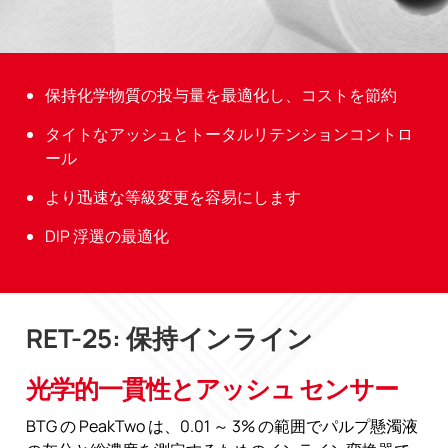
保持化学物質の投与量を最適化し、コストを節約
タイトなアッシュとトータルリテンションコントロ
ール
より迅速な等級変更を容易にします
DIP 浮選の最適化
RET-25: 保持インライン
光学的一貫性とアッシュ センサー
BTG の PeakTwo は、0.01 ～ 3% の範囲でパルプ懸濁液