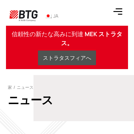
コ
ン
JA
テ
ン
BTG
ツ
信頼性の新たな高みに到達
MEK ストラタ
へ
ス。
ス
キ
ストラタスフィアへ
ッ
プ
家
/
ニュース
ニュース