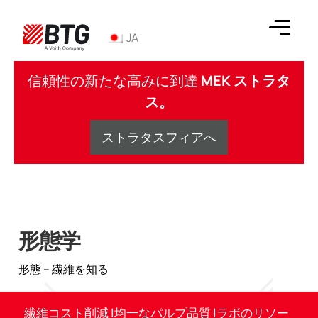
コ
ン
JA
テ
ン
BTG
ツ
信頼性の新たな高みに到達
MEK ストラタ
へ
ス。
ス
キ
ストラタスフィアへ
ッ
プ
形態学
形態 – 繊維を知る
繊維コスト削減 |均一なパルプ品質 |ラボのリソー