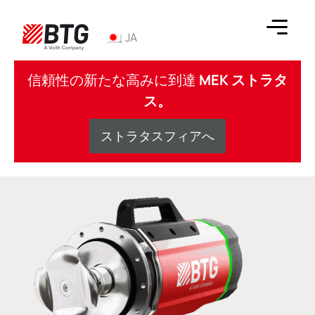
コ
ン
JA
テ
ン
BTG
ツ
信頼性の新たな高みに到達
MEK ストラタ
へ
ス。
ス
キ
ストラタスフィアへ
ッ
プ