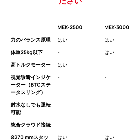
ださい
MEK-2500
MEK-3000
力のバランス原理
はい
はい
体重25kg以下
-
はい
高トルクモーター
はい
-
視覚診断インジケ
-
-
ーター（BTGステ
ータスリング）
封水なしでも運転
-
-
可能
統合クラウド接続
-
-
Ø270 mmスタッ
はい
はい