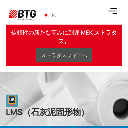
コ
ン
JA
テ
ン
BTG
ツ
信頼性の新たな高みに到達
MEK ストラタ
へ
ス。
ス
キ
ストラタスフィアへ
ッ
プ
LMS（石灰泥固形物）