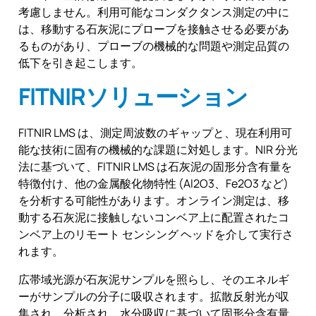
考慮しません。利用可能なコンダクタンス測定の中に
は、移動する石灰泥にプローブを接触させる必要があ
るものがあり、プローブの機械的な問題や測定品質の
低下を引き起こします。
FITNIRソリューション
FITNIR LMS は、測定周波数のギャップと、現在利用可
能な技術に固有の機械的な課題に対処します。NIR 分光
法に基づいて、FITNIR LMS は石灰泥の固形分含有量を
特徴付け、他の金属酸化物特性 (Al2O3、Fe2O3 など)
を分析する可能性があります。オンライン測定は、移
動する石灰泥に接触しないコンベア上に配置されたコ
ンベア上のリモート センシング ヘッドを介して実行さ
れます。
広帯域光源が石灰泥サンプルを照らし、そのエネルギ
ーがサンプルの分子に吸収されます。拡散反射光が収
集され、分析され、水分吸収に基づいて固形分含有量