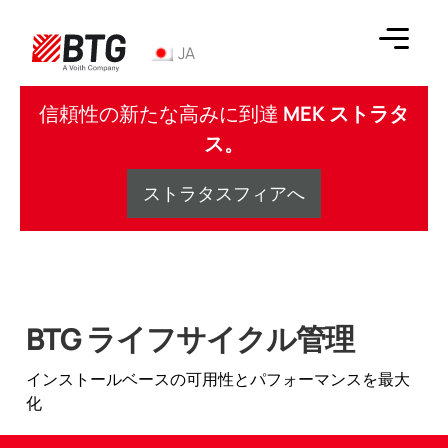
コ
ン
JA
テ
ン
BTG
ツ
信頼性の新たな高みに到達
MEK ストラタ
へ
ス。
ス
キ
ストラタスフィアへ
ッ
プ
BTG ライフサイクル管理
インストールベースの可用性とパフォーマンスを最大
化