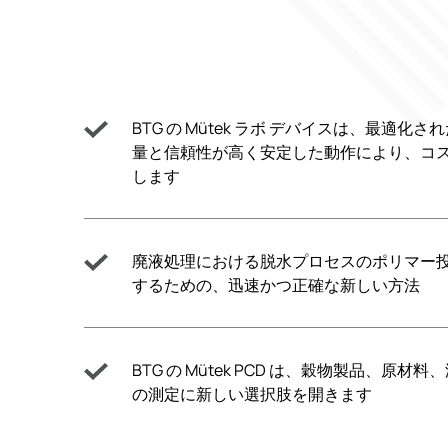
BTG の Mütek ラボ デバイスは、最適化
量と信頼性が高く安定した動作により、コ
します
廃液処理における脱水プロセスのポリマー
するための、迅速かつ正確な新しい方法
BTG の Mütek PCD は、穀物製品、原材
の測定に新しい選択肢を開きます