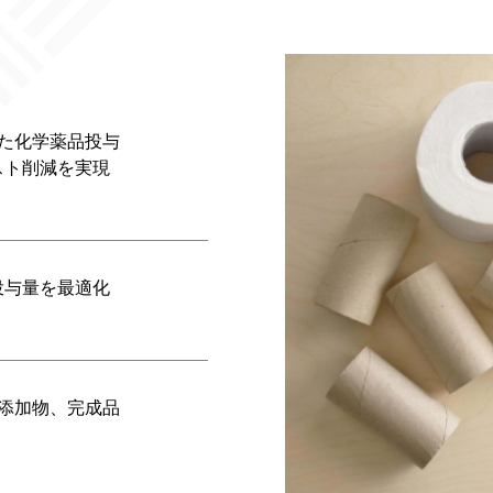
された化学薬品投与
スト削減を実現
投与量を最適化
料、添加物、完成品