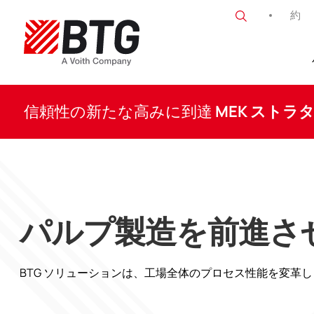
コ
約
ン
テ
ン
BTG
ツ
へ
ス
信頼性の新たな高みに到達
MEK ストラ
キ
ッ
プ
パルプ製造を前進さ
BTG ソリューションは、工場全体のプロセス性能を変革し