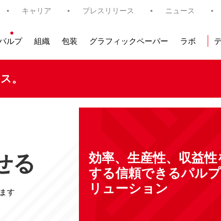
キャリア
プレスリリース
ニュース
パルプ
組織
包装
グラフィックペーパー
ラボ
タス。
せる
効率、生産性、収益性
する信頼できるパルプ
リューション
ます