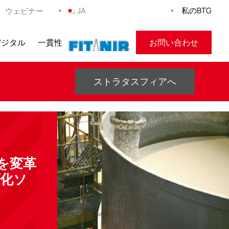
JA
私のBTG
ウェビナー
デジタル
一貫性
フィトニール
お問い合わせ
ストラタスフィアへ
を変革
化ソ