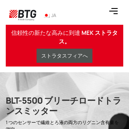
コ
ン
JA
テ
ン
BTG
ツ
信頼性の新たな高みに到達
MEK ストラタ
へ
ス。
ス
キ
ストラタスフィアへ
ッ
プ
BLT-5500 ブリーチロードトラ
ンスミッター
1 つのセンサーで繊維とろ液の両方のリグニン含有量を