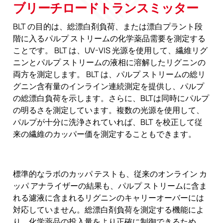
ブリーチロードトランスミッター
BLT の目的は、総漂白剤負荷、または漂白プラント段
階に入るパルプ ストリームの化学薬品需要を測定する
ことです。 BLT は、UV-VIS 光源を使用して、繊維リグ
ニンとパルプ ストリームの液相に溶解したリグニンの
両方を測定します。 BLT は、パルプ ストリームの総リ
グニン含有量のインライン連続測定を提供し、パルプ
の総漂白負荷を示します。さらに、BLTは同時にパルプ
の明るさを測定しています。複数の光源を使用して、
パルプが十分に洗浄されていれば、BLT を校正して従
来の繊維のカッパー価を測定することもできます。
標準的なラボのカッパ テストも、従来のオンライン カ
ッパ アナライザーの結果も、パルプ ストリームに含ま
れる濾液に含まれるリグニンのキャリーオーバーには
対応していません。総漂白剤負荷を測定する機能によ
り、化学薬品の投入量をより正確に制御できるため、