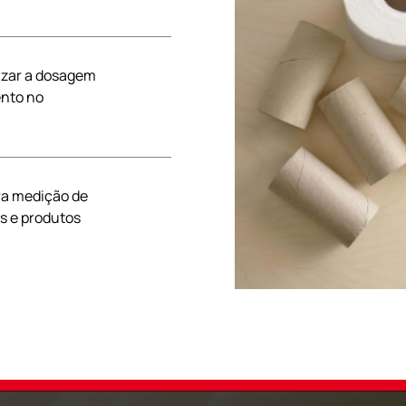
izar a dosagem
ento no
ra medição de
os e produtos