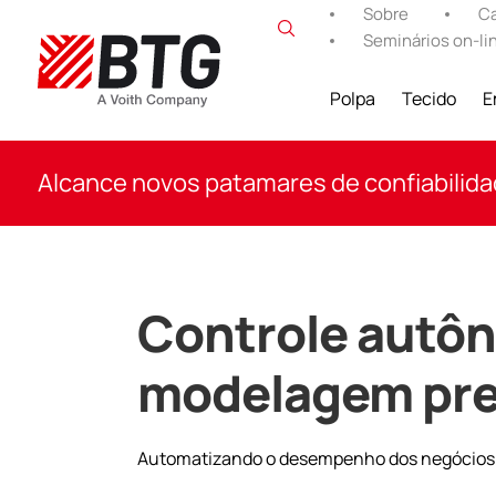
Ir
Sobre
Ca
para
Seminários on-li
o
conteúdo
Polpa
Tecido
E
BTG
Alcance novos patamares de confiabilid
Controle autô
modelagem pre
Automatizando o desempenho dos negócios