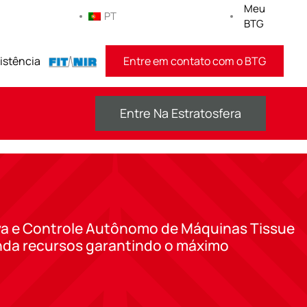
Meu
PT
BTG
istência
FITNIR
Entre em contato com o BTG
Entre Na Estratosfera
a e Controle Autônomo de Máquinas Tissue
da recursos garantindo o máximo