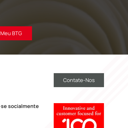
Meu BTG
Contate-Nos
se socialmente