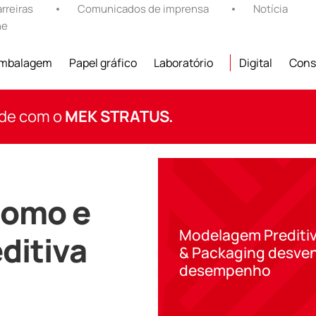
rreiras
Comunicados de imprensa
Notícia
ne
mbalagem
Papel gráfico
Laboratório
Digital
Cons
ade com o
MEK STRATUS.
nomo e
Modelagem Preditiv
ditiva
& Packaging desven
desempenho