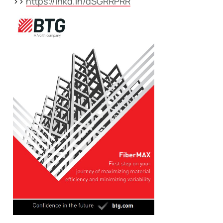
>>
https://lnkd.in/dSGRRPRR