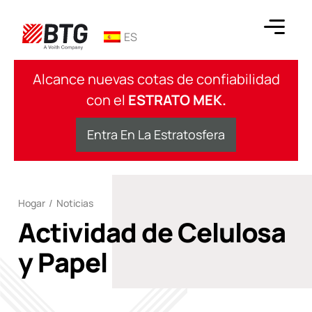
saltar
al
ES
contenido
BTG
Alcance nuevas cotas de confiabilidad
con el
ESTRATO MEK.
Entra En La Estratosfera
Hogar
/
Noticias
Actividad de Celulosa
y Papel