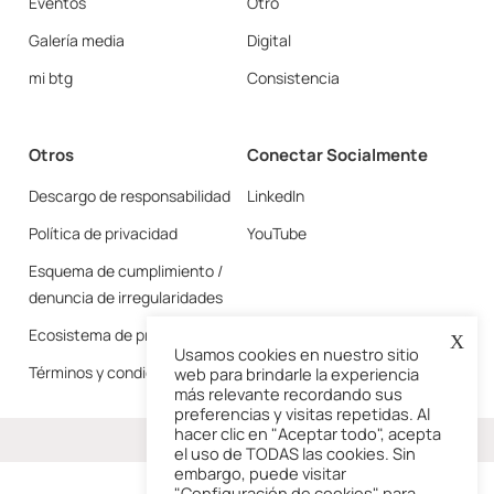
Eventos
Otro
Galería media
Digital
mi btg
Consistencia
Otros
Conectar Socialmente
Descargo de responsabilidad
LinkedIn
Política de privacidad
YouTube
Esquema de cumplimiento /
denuncia de irregularidades
Ecosistema de proveedores
X
Usamos cookies en nuestro sitio
Términos y condiciones
web para brindarle la experiencia
más relevante recordando sus
preferencias y visitas repetidas. Al
hacer clic en "Aceptar todo", acepta
Más
el uso de TODAS las cookies. Sin
embargo, puede visitar
"Configuración de cookies" para