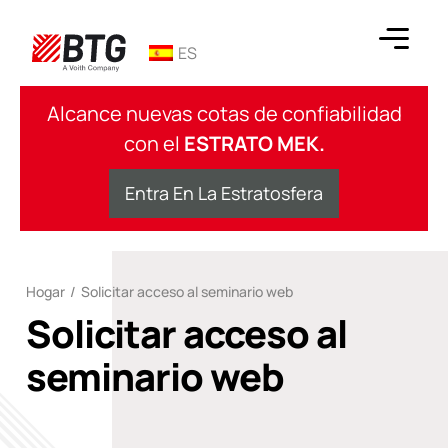
saltar
al
ES
contenido
BTG
Alcance nuevas cotas de confiabilidad
con el
ESTRATO MEK.
Entra En La Estratosfera
Hogar
/
Solicitar acceso al seminario web
Solicitar acceso al
seminario web