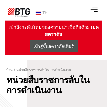
ข้าม
ไป
TH
ที่
เนื้อหา
BTG
เข้าถึงระดับใหม่ของความน่าเชื่อถือด้วย
เมค
สตราตัส
เข้าสู่ชั้นสตราตัสเฟียร์
บ้าน
/
หน่วยสืบราชการลับในการดำเนินงาน
หน่วยสืบราชการลับใน
การดำเนินงาน