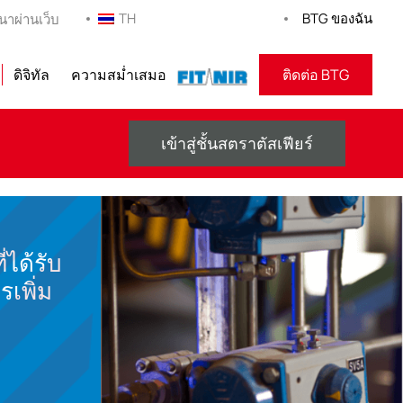
TH
BTG ของฉัน
นาผ่านเว็บ
ดิจิทัล
ความสม่ำเสมอ
ฟิตเนียร์
ติดต่อ BTG
เข้าสู่ชั้นสตราตัสเฟียร์
่ได้รับ
เพิ่ม