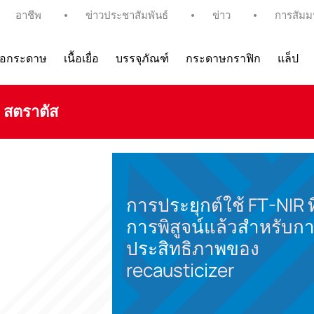
อาชีพ
ข่าวประชาสัมพันธ์
ข่าว
การสัมม
ื่อกระดาษ
เนื้อเยื่อ
บรรจุภัณฑ์
กระดาษกราฟิก
แล็ป
 สตราตัส
การประยุกต์ใช้ FT-NIR ที
การพิสูจน์แล้วสำหรับการ
ประสิทธิภาพของ
recausticizer