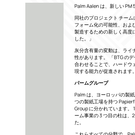
Palm Aalen は、新し
同社のプロジェクト チーム
フォーム化の可能性、および
製造するための新しく高度に革
した。」
灰分含有量の変動は、ライ
性があります。 「BTG のデー
合わせることで、ハードウ
現する能力が促進されます
パームグループ
Palm は、ヨーロッパの製
つの製紙工場を持つ Papierfa
Group に分かれています
ーム事業の 3 つ目の柱は
た。
これらすべての分野で、Pa