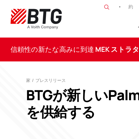
コ
約
ン
テ
ン
BTG
ツ
へ
ス
信頼性の新たな高みに到達
MEK ストラ
キ
ッ
プ
家
/
プレスリリース
BTGが新しいPal
を供給する