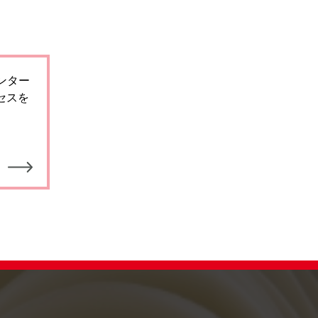
 エンター
セスを