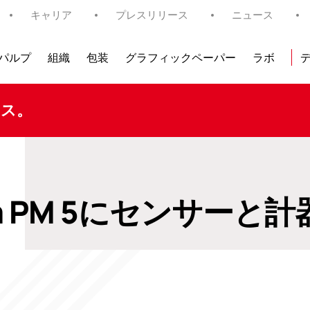
キャリア
プレスリリース
ニュース
パルプ
組織
包装
グラフィックペーパー
ラボ
タス。
m PM 5にセンサーと計