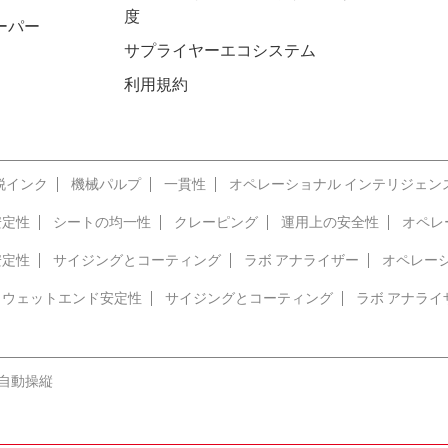
度
ーパー
サプライヤーエコシステム
利用規約
脱インク
機械パルプ
一貫性
オペレーショナル インテリジェン
安定性
シートの均一性
クレーピング
運用上の安全性
オペレ
安定性
サイジングとコーティング
ラボ アナライザー
オペレー
ウェットエンド安定性
サイジングとコーティング
ラボ アナライ
自動操縦