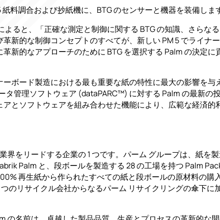
い PM 5 紙料調合および抄紙機に、BTG のセンサーと機器を装備しま
によると、「正確な測定と制御に関する BTG の知識、さらな
革新的な制御コンセプトのすべてが、新しい PM 5 でライナ
新的なアプローチのために BTG を選択する Palm の決定に
ナーボード製造における最も重要な紙の特性に最大の影響を与
タ管理ソフトウェア (dataPARC™) に対する Palm の最新
ェアとソフトウェアを組み合わせた機能により、広範な経済的
。
紙業界をリードする企業の 1 つです。パーム グループは、紙を製
brik Palm と、段ボールを製造する 28 の工場を持つ Palm Pack
。 100% 再生紙から作られたすべての紙と段ボールの原材料の購
、2 つのリサイクル会社からなるパーム リサイクリングの傘下に
lm の名前は、卓越した製品品質、生産とプロセスの革新的な