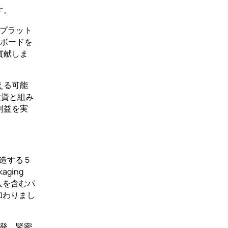
す。
るプラット
ーボードを
貢献しま
える可能
の投資と組み
利益を実
造する 5
aging
入を含むパ
加わりまし
開発、緊密